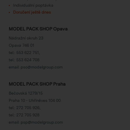
Individuální poptávka
Doručení ještě dnes
MODEL PACK SHOP Opava
Nádražní okruh 23
Opava 746 01
tel.:
553 622 751
,
tel.:
553 624 708
email:
pso@modelgroup.com
MODEL PACK SHOP Praha
Bečovská 1279/15
Praha 10 - Uhříněves 104 00
tel.:
272 705 926
,
tel.:
272 705 928
email:
psp@modelgroup.com