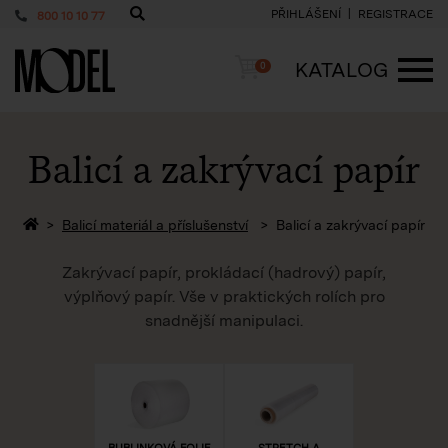
PŘIHLÁŠENÍ
REGISTRACE
800 10 10 77
PackShop
Košík
KATALOG
0
ME
Balicí a zakrývací papír
Zpět na homepage
Balicí materiál a příslušenství
Balicí a zakrývací papír
Zakrývací papír, prokládací (hadrový) papír,
výplňový papír. Vše v praktických rolích pro
snadnější manipulaci.
BUBLINKOVÁ FOLIE
STRETCH A