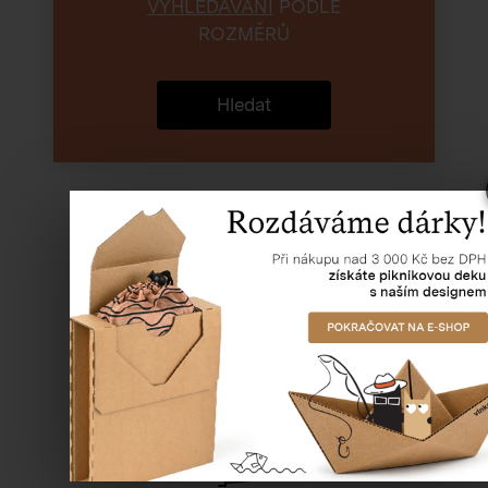
VYHLEDÁVÁNÍ
PODLE
ROZMĚRŮ
Hledat
Doprava zdarma
od 5000 Kč bez DPH