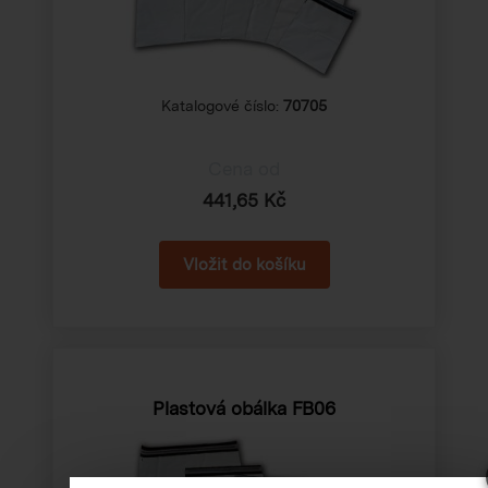
Katalogové číslo:
70705
Cena od
441,65 Kč
Plastová obálka FB06