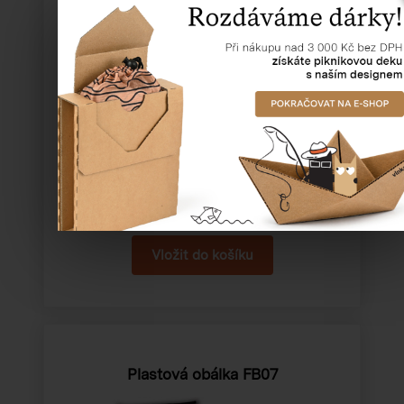
Katalogové číslo:
70706
Cena od
544,50 Kč
Plastová obálka FB07