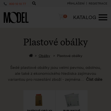
PŘIHLÁŠENÍ
REGISTRACE
800 10 10 77
PackShop
Košík
KATALOG
0
ME
Plastové obálky
Zpět na homepage
Obálky
Plastové obálky
Šedé plastové obálky jsou velmi pevnou, odolnou,
ale také z ekonomického hlediska zajímavou
variantou pro rozesílání zboží - zejména
…
Číst dále
PAPÍROVÉ OBÁLKY
BUBLINKOVÉ