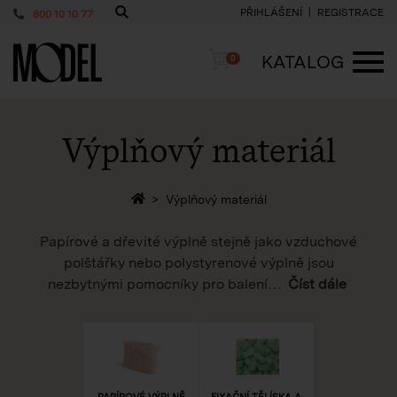
PŘIHLÁŠENÍ
REGISTRACE
800 10 10 77
PackShop
Košík
KATALOG
0
ME
Výplňový materiál
Zpět na homepage
Výplňový materiál
Papírové a dřevité výplně stejně jako vzduchové
polštářky nebo polystyrenové výplně jsou
nezbytnými pomocníky pro balení
…
Číst dále
PAPÍROVÉ VÝPLNĚ
FIXAČNÍ TĚLÍSKA A