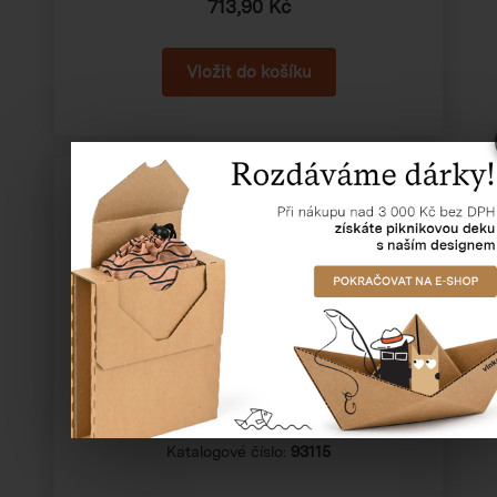
713,90 Kč
Papírová střiž (5 kg)
Katalogové číslo:
93115