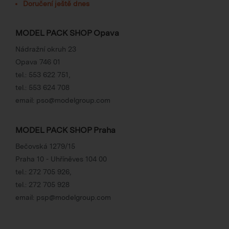
Doručení ještě dnes
MODEL PACK SHOP Opava
Nádražní okruh 23
Opava 746 01
tel.:
553 622 751
,
tel.:
553 624 708
email:
pso@modelgroup.com
MODEL PACK SHOP Praha
Bečovská 1279/15
Praha 10 - Uhříněves 104 00
tel.:
272 705 926
,
tel.:
272 705 928
email:
psp@modelgroup.com