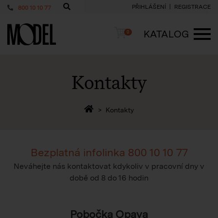
PŘIHLÁŠENÍ
REGISTRACE
800 10 10 77
PackShop
Košík
KATALOG
0
ME
Kontakty
Zpět na homepage
Kontakty
Bezplatná infolinka
800 10 10 77
Neváhejte nás kontaktovat kdykoliv v pracovní dny v
době
od 8 do 16 hodin
Pobočka Opava