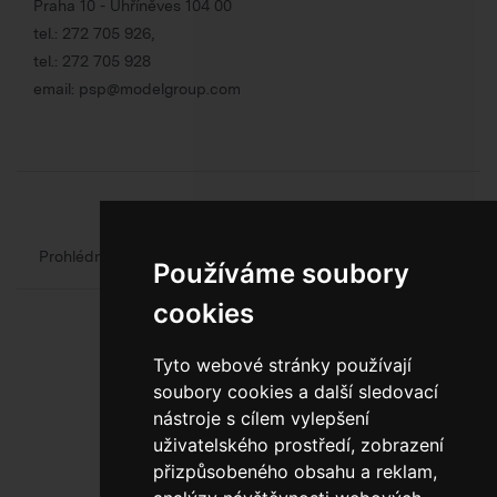
Praha 10 - Uhříněves 104 00
tel.:
272 705 926
,
tel.:
272 705 928
email:
psp@modelgroup.com
Chcete se o obalech dozvědět více?
Prohlédněte si web oficiálního výrobce obalů
Model Group
Používáme soubory
cookies
Tyto webové stránky používají
soubory cookies a další sledovací
nástroje s cílem vylepšení
uživatelského prostředí, zobrazení
800 10 10 77
přizpůsobeného obsahu a reklam,