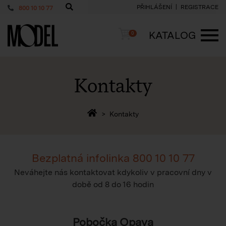
PŘIHLÁŠENÍ
REGISTRACE
800 10 10 77
PackShop
Košík
KATALOG
0
ME
Kontakty
Zpět na homepage
Kontakty
Bezplatná infolinka
800 10 10 77
Neváhejte nás kontaktovat kdykoliv v pracovní dny v
době
od 8 do 16 hodin
Pobočka Opava