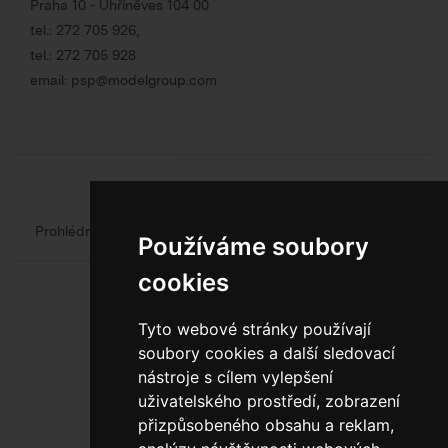
Praha 10 - Uhříněves 104 00
tel.:
272 705 926
,
tel.:
272 705 928
email:
psp@modelgroup.com
Chcete se o obalech dozvědět více?
Prohlédněte si web oficiálního výrobce obalů
Model Group
Používáme soubory
cookies
Tyto webové stránky používají
soubory cookies a další sledovací
nástroje s cílem vylepšení
uživatelského prostředí, zobrazení
800 10 10 77
přizpůsobeného obsahu a reklam,