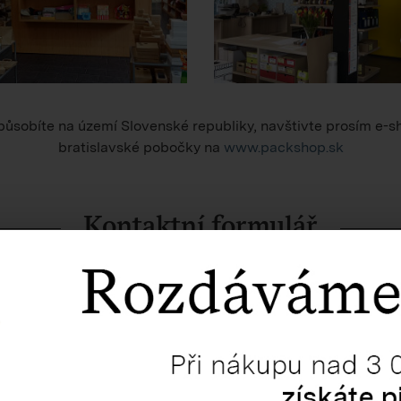
ůsobíte na území Slovenské republiky, navštivte prosím e-s
bratislavské pobočky na
www.packshop.sk
Kontaktní formulář
apište nám do níže uvedeného formuláře nebo na e-mail
pso@
V nejbližším možném termínu odpovíme.
PŘÍJMENÍ *