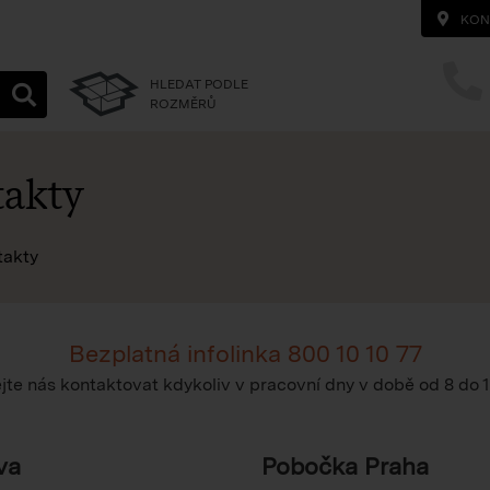
KON
HLEDAT PODLE
ROZMĚRŮ
akty
na homepage
takty
Bezplatná infolinka
800 10 10 77
te nás kontaktovat kdykoliv v pracovní dny v době
od 8 do 
va
Pobočka Praha