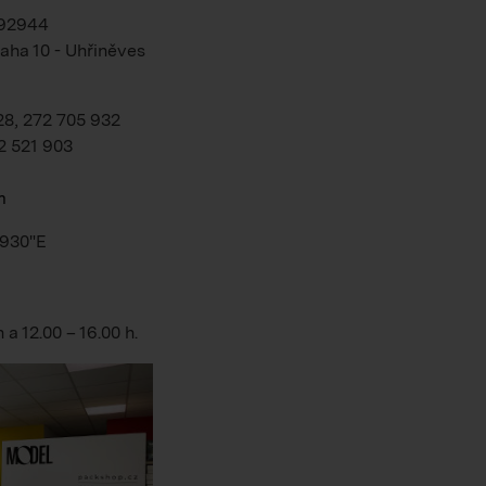
192944
aha 10 - Uhřiněves
28, 272 705 932
2 521 903
m
.930"E
h
a
12.00 – 16.00 h
.