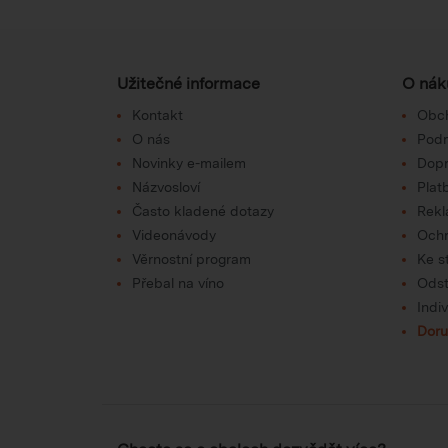
Užitečné informace
O nák
Kontakt
Obc
O nás
Podm
Novinky e-mailem
Dop
Názvosloví
Plat
Často kladené dotazy
Rek
Videonávody
Ochr
Věrnostní program
Ke s
Přebal na víno
Odst
Indi
Doru