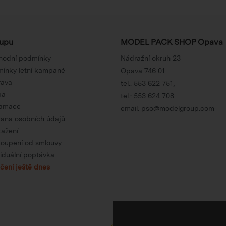
upu
MODEL PACK SHOP Opava
hodní podmínky
Nádražní okruh 23
ínky letní kampaně
Opava 746 01
rava
tel.:
553 622 751
,
ba
tel.:
553 624 708
lamace
email:
pso@modelgroup.com
ana osobních údajů
tažení
oupení od smlouvy
viduální poptávka
čení ještě dnes