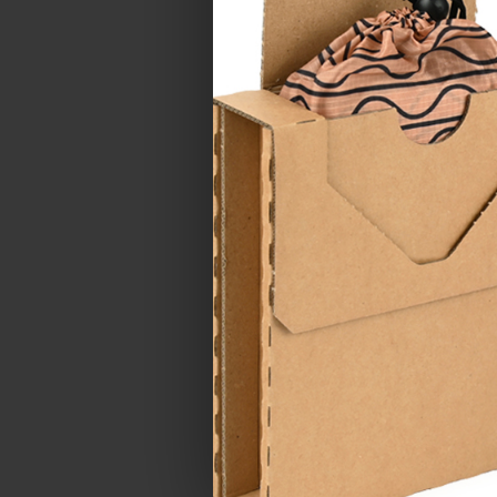
TELEFON
LOKALITA
ZPRÁVA *
Souhlasím se
z