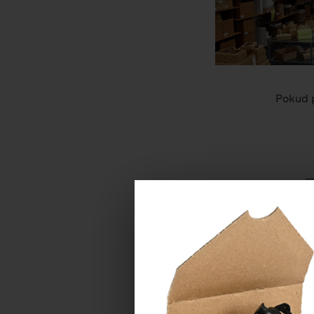
Pokud p
Máte-li dotaz, n
JMÉNO *