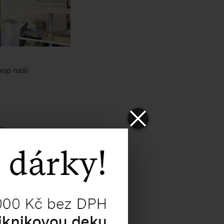
hop naší
modelgroup.com
.