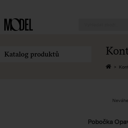
PackShop
Kont
Katalog produktů
Zpět 
Kon
Neváhej
Pobočka Opa