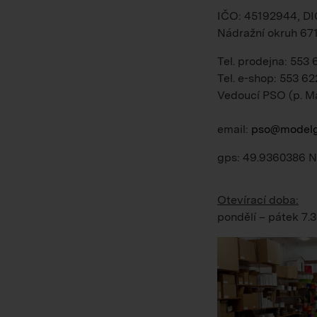
IČO: 45192944, D
Nádražní okruh 67
Tel. prodejna: 553
Tel. e-shop: 553 62
Vedoucí PSO (p. M
email:
pso@modelg
gps: 49.9360386 N
Otevírací doba:
pondělí – pátek
7.3