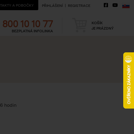
TAKTY A POBOČKY
PŘIHLÁŠENÍ
REGISTRACE
Telefon
Košík
800 10 10 77
KOŠÍK
JE PRÁZDNÝ
BEZPLATNÁ INFOLINKA
16 hodin