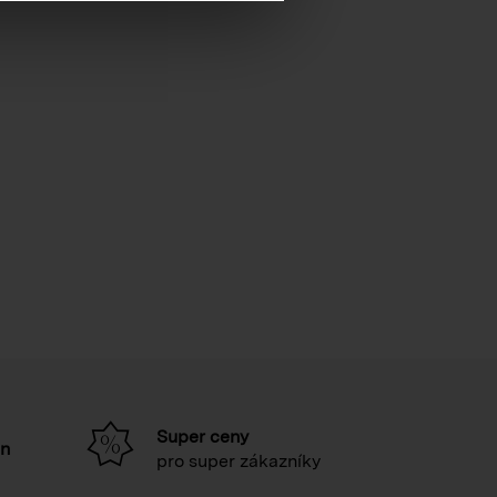
Super ceny
in
pro super zákazníky