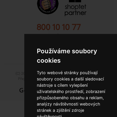
800 10 10 77
BEZPLATNÁ INFOLINKA
Používáme soubory
cookies
Tyto webové stránky používají
(C) 2014 - 2026 Model Obaly a.s.,
ISSA CZECH s.r.o.
soubory cookies a další sledovací
Přejít na slovenskou pobočku Model Pack Shop
nástroje s cílem vylepšení
uživatelského prostředí, zobrazení
přizpůsobeného obsahu a reklam,
analýzy návštěvnosti webových
stránek a zjištění zdroje
návštěvnosti.