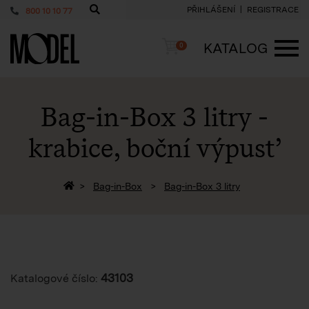
PŘIHLÁŠENÍ
REGISTRACE
800 10 10 77
PackShop
Košík
KATALOG
0
ME
Bag-in-Box 3 litry -
krabice, boční výpusť
Zpět na homepage
Bag-in-Box
Bag-in-Box 3 litry
43103
Katalogové číslo: