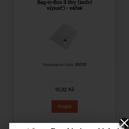
Bag-in-Box 3 litry (boční
výpusť) - sáček
Katalogové číslo:
85103
Cena od
15,32 Kč