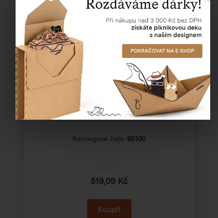
Nerezový držák pro naplnění Bag-in-
Boxu
Katalogové číslo:
85100
Cena od
519,09 Kč