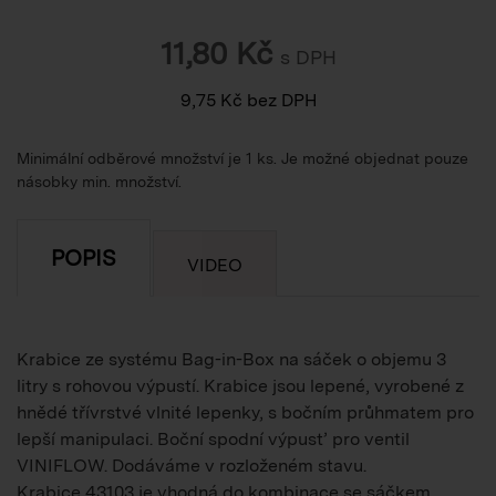
11,80
Kč
s DPH
9,75
Kč
bez DPH
Minimální odběrové množství je 1 ks. Je možné objednat pouze
násobky min. množství.
POPIS
VIDEO
Krabice ze systému Bag-in-Box na sáček o objemu 3
litry s rohovou výpustí. Krabice jsou lepené, vyrobené z
hnědé třívrstvé vlnité lepenky, s bočním průhmatem pro
lepší manipulaci. Boční spodní výpusť pro ventil
VINIFLOW. Dodáváme v rozloženém stavu.
Krabice 43103 je vhodná do kombinace se sáčkem