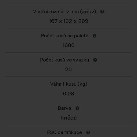
Vnitřní rozměr v mm (d
š
v)
x
x
167 x 102 x 209
Počet kusů na paletě
1600
Počet kusů ve svazku
20
Váha 1 kusu
(kg)
0,08
Barva
hnědá
FSC certifikace