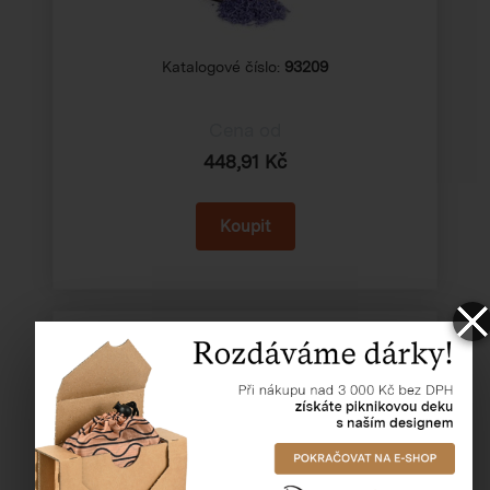
Katalogové číslo:
93209
Cena od
448,91 Kč
Celofán v arších (nepravý celofán)