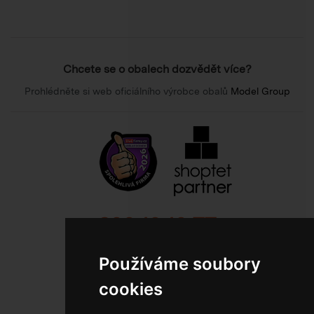
Chcete se o obalech dozvědět více?
Prohlédněte si web oficiálního výrobce obalů
Model Group
800 10 10 77
BEZPLATNÁ INFOLINKA
Používáme soubory
cookies