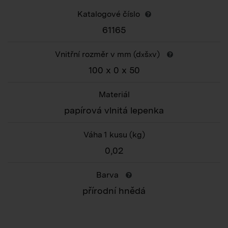
Katalogové číslo
61165
Vnitřní rozměr v mm (d
š
v)
x
x
100 x 0 x 50
Materiál
papírová vlnitá lepenka
Váha 1 kusu
(kg)
0,02
Barva
přírodní hnědá