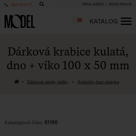
PŘIHLÁŠENÍ
REGISTRACE
800 10 10 77
PackShop
Košík
KATALOG
0
ME
Dárková krabice kulatá,
dno + víko
100 x 50 mm
Zpět na homepage
Dárkové obaly, tašky
Krabičky bez okénka
61165
Katalogové číslo: