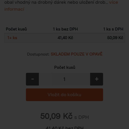
obal vhodný na drobný dárek nebo uložení drob...
více
informací
Počet kusů
1 ks bez DPH
1 ks s DPH
1
+
ks
41,40 Kč
50,09 Kč
Dostupnost:
SKLADEM POUZE V OPAVĚ
Počet kusů
-
+
50,09
Kč
s DPH
41,40
Kč
bez DPH