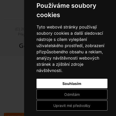
Používáme soubory
cookies
Tyto webové stránky používají
(C) 2014 - 2026 Model Obaly a.s.,
ISSA CZECH s.r.o.
soubory cookies a další sledovací
Přejít na slovenskou pobočku Model Pack Shop
nástroje s cílem vylepšení
uživatelského prostředí, zobrazení
přizpůsobeného obsahu a reklam,
analýzy návštěvnosti webových
stránek a zjištění zdroje
návštěvnosti.
Souhlasím
Odmítám
Upravit mé předvolby