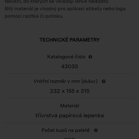
tekutin, do kterých se vkládají lahve naležato.
Bílý materiál je vhodný pro aplikaci etikety nebo loga
pomocí razítka či potisku.
TECHNICKÉ PARAMETRY
Katalogové číslo
43035
Vnitřní rozměr v mm (d
š
v)
x
x
232 x 155 x 315
Materiál
třívrstvá papírová lepenka
Počet kusů na paletě