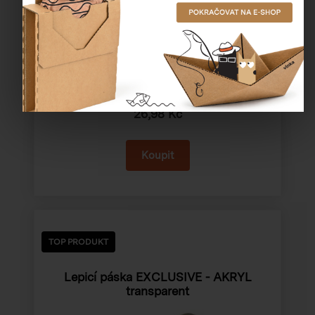
Katalogové číslo:
43046
Cena od
26,98 Kč
TOP PRODUKT
Lepicí páska EXCLUSIVE - AKRYL
transparent