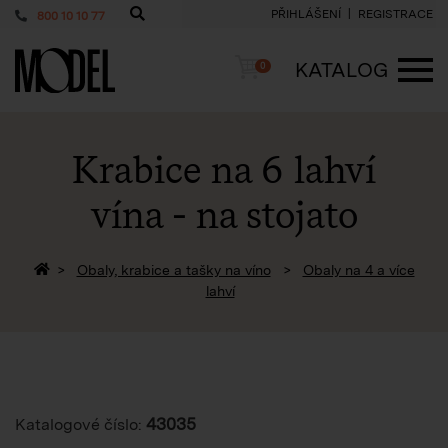
PŘIHLÁŠENÍ
REGISTRACE
800 10 10 77
PackShop
Košík
KATALOG
0
ME
Krabice na 6 lahví
vína - na stojato
Zpět na homepage
Obaly, krabice a tašky na víno
Obaly na 4 a více
lahví
43035
Katalogové číslo: