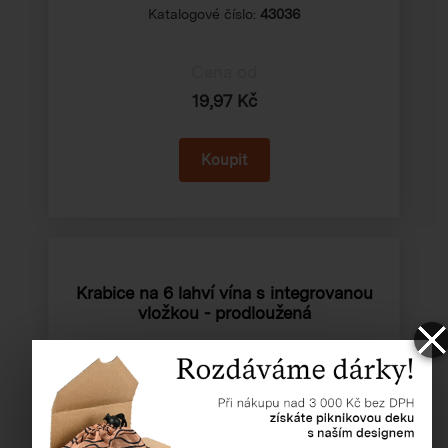
Katalogové číslo:
43036
Cena od
19,97 Kč
Krabice na 6 lahví vína s integrovanou
vložkou - prodloužená