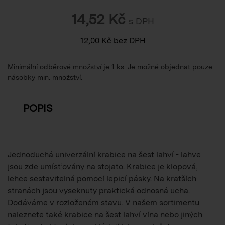
14,52
Kč
s DPH
12,00
Kč
bez DPH
Minimální odběrové množství je 1 ks. Je možné objednat pouze
násobky min. množství.
POPIS
Jednoduchá univerzální krabice na šest lahví - lahve
jsou zde umísťovány na stojato. Krabice je klopová,
lehce sestavitelná pomocí lepicí pásky. Na kratších
stranách jsou vyseknuty praktická odnosná ucha.
Dodáváme v rozloženém stavu. V našem sortimentu
naleznete také krabice na šest lahví vína nebo jiných