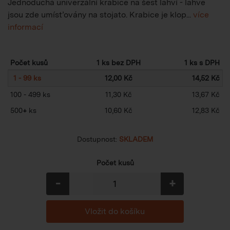
Jednoduchá univerzální krabice na šest lahví - lahve
jsou zde umísťovány na stojato. Krabice je klop...
více
informací
Počet kusů
1 ks bez DPH
1 ks s DPH
1 - 99 ks
12,00 Kč
14,52 Kč
100 - 499 ks
11,30 Kč
13,67 Kč
500
+
ks
10,60 Kč
12,83 Kč
Dostupnost:
SKLADEM
Počet kusů
-
+