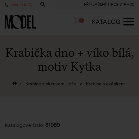
PŘIHLÁŠENÍ
REGISTRACE
800 10 10 77
PackShop
Košík
KATALOG
0
ME
Krabička dno + víko bílá,
motiv Kytka
Zpět na homepage
Krabice s okénkem, koše
Krabice s okénkem
61089
Katalogové číslo: