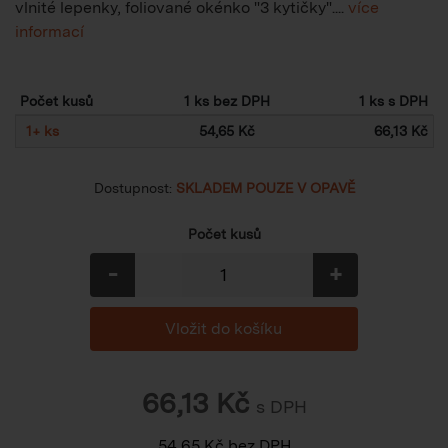
vlnité lepenky, foliované okénko "3 kytičky"....
více
informací
Počet kusů
1 ks bez DPH
1 ks s DPH
1
+
ks
54,65 Kč
66,13 Kč
Dostupnost:
SKLADEM POUZE V OPAVĚ
Počet kusů
-
+
66,13
Kč
s DPH
54,65
Kč
bez DPH