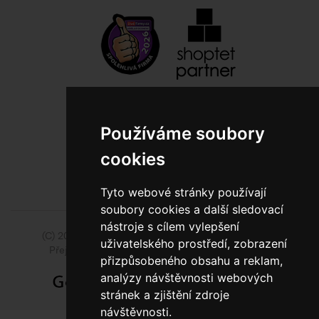
800 10 10 77
Používáme soubory
BEZPLATNÁ INFOLINKA
cookies
Tyto webové stránky používají
soubory cookies a další sledovací
nástroje s cílem vylepšení
(C) 2014 - 2026 Model Obaly a.s.,
ISSA CZECH s.r.o.
uživatelského prostředí, zobrazení
Přejít na slovenskou pobočku Model Pack Shop
přizpůsobeného obsahu a reklam,
analýzy návštěvnosti webových
stránek a zjištění zdroje
návštěvnosti.