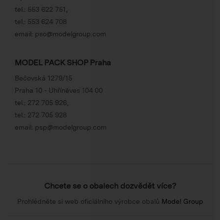
tel.:
553 622 751
,
tel.:
553 624 708
email:
pso@modelgroup.com
MODEL PACK SHOP Praha
Bečovská 1279/15
Praha 10 - Uhříněves 104 00
tel.:
272 705 926
,
tel.:
272 705 928
email:
psp@modelgroup.com
Chcete se o obalech dozvědět více?
Prohlédněte si web oficiálního výrobce obalů
Model Group