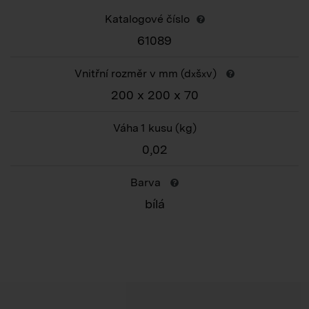
Katalogové číslo
61089
Vnitřní rozměr v mm (d
š
v)
x
x
200 x 200 x 70
Váha 1 kusu
(kg)
0,02
Barva
bílá