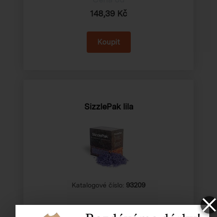
148,39 Kč
SizzlePak lila
Katalogové číslo:
93209
Cena od