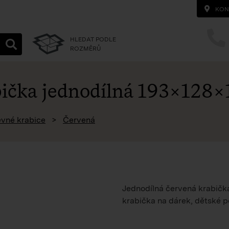
KON
HLEDAT PODLE
ROZMĚRŮ
ička jednodílná
193×128×
homepage
vné krabice
Červená
Jednodílná červená krabička 
krabička na dárek, dětské po