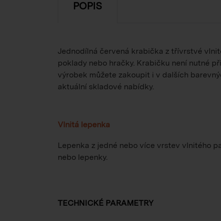
POPIS
Jednodílná červená krabička z třívrstvé vlni
poklady nebo hračky. Krabičku není nutné př
výrobek můžete zakoupit i v dalších barevnýc
aktuální skladové nabídky.
Vlnitá lepenka
Lepenka z jedné nebo více vrstev vlnitého pa
nebo lepenky.
TECHNICKÉ PARAMETRY