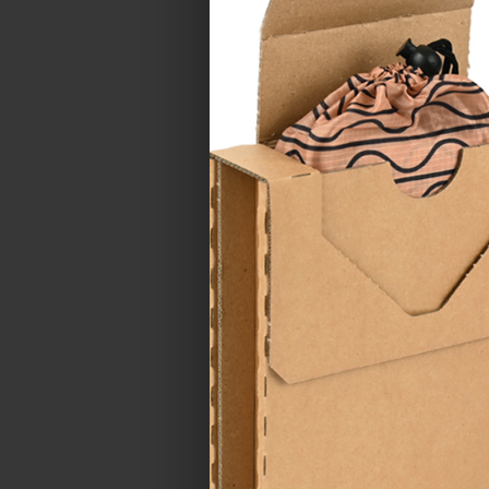
SizzlePak světle ze
Katalogové číslo:
932
Cena od
492,47 Kč