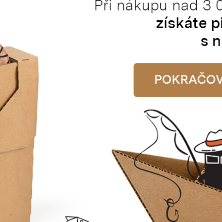
lený
Dřevitá vlna - 1 kg
Celo
06
Katalogové číslo:
93103
Ka
Cena od
148,39 Kč