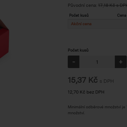
Původní cena:
17,18 Kč s DP
Počet kusů
Cena 
Akční cena
Počet kusů
-
+
15,37
Kč
s DPH
12,70
Kč
bez DPH
Minimální odběrové množství je
množství.