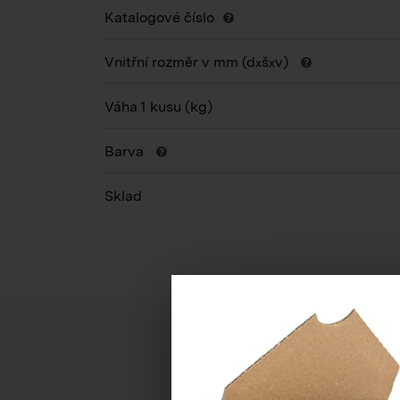
Katalogové číslo
Vnitřní rozměr v mm (d
š
v)
x
x
Váha 1 kusu
(kg)
Barva
Sklad