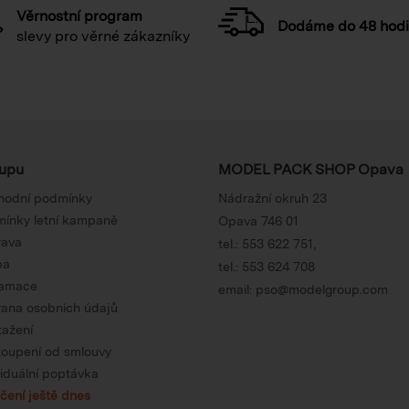
Věrnostní program
Dodáme do 48 hod
slevy pro věrné zákazníky
upu
MODEL PACK SHOP Opava
hodní podmínky
Nádražní okruh 23
ínky letní kampaně
Opava 746 01
rava
tel.:
553 622 751
,
ba
tel.:
553 624 708
lamace
email:
pso@modelgroup.com
ana osobních údajů
tažení
oupení od smlouvy
viduální poptávka
čení ještě dnes