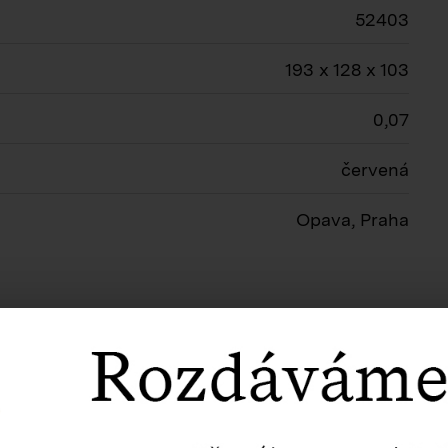
52403
193 x 128 x 103
0,07
červená
Opava, Praha
Související produkty