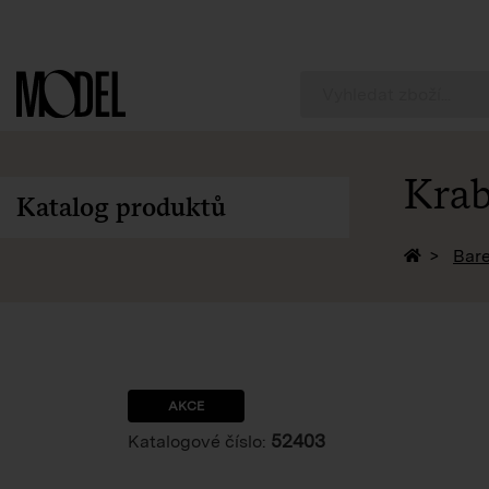
PackShop
Krab
Katalog produktů
Zpět na 
Bare
AKCE
52403
Katalogové číslo: