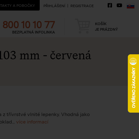
TAKTY A POBOČKY
PŘIHLÁŠENÍ
REGISTRACE
Telefon
Košík
800 10 10 77
KOŠÍK
JE PRÁZDNÝ
BEZPLATNÁ INFOLINKA
103 mm
- červená
z třívrstvé vlnité lepenky. Vhodná jako
klad...
více informací