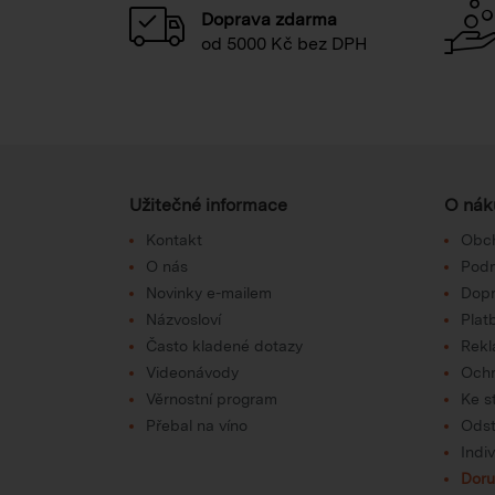
Doprava zdarma
od 5000 Kč bez DPH
Užitečné informace
O nák
Kontakt
Obc
O nás
Podm
Novinky e-mailem
Dop
Názvosloví
Plat
Často kladené dotazy
Rek
Videonávody
Ochr
Věrnostní program
Ke s
Přebal na víno
Odst
Indi
Doru