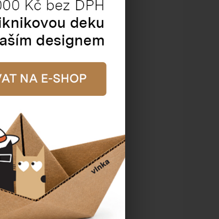
fán v arších (nepravý
celofán)
talogové číslo:
60130
Cena od
6,90 Kč