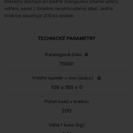
kterému dochází při běžné manipulaci (menší údery,
odření, apod.). Snadno recyklovatelný obal. Jedna
krabice obsahuje 200 ks obálek.
TECHNICKÉ PARAMETRY
Katalogové číslo
70001
Vnitřní rozměr v mm (d
š
v)
x
x
106 x 165 x 0
Počet kusů v krabici
200
Váha 1 kusu
(kg)