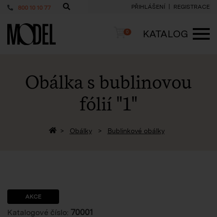
PŘIHLÁŠENÍ
REGISTRACE
800 10 10 77
PackShop
Košík
KATALOG
0
ME
Obálka s bublinovou
fólií "1"
Zpět na homepage
Obálky
Bublinkové obálky
AKCE
70001
Katalogové číslo: