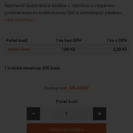
Nejmenší bublinková obálka v nabídce s vlepenou
protinárazovou bublinkovou fólií a samolepící páskou...
více informací
Počet kusů
1 ks bez DPH
1 ks s DPH
Akční cena
1,90 Kč
2,30 Kč
1 krabice obsahuje 200 kusů.
Dostupnost:
SKLADEM
Počet kusů
-
+