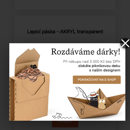
Lepicí páska - AKRYL transparent
Katalogové číslo:
80001
Cena od
16,46 Kč