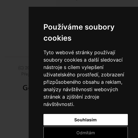
800 10 10 77
BEZPLATNÁ INFOLINKA
Používáme soubory
cookies
Tyto webové stránky používají
soubory cookies a další sledovací
nástroje s cílem vylepšení
(C) 2014 - 2026 Model Obaly a.s.,
ISSA CZECH s.r.o.
Přejít na slovenskou pobočku Model Pack Shop
uživatelského prostředí, zobrazení
přizpůsobeného obsahu a reklam,
analýzy návštěvnosti webových
stránek a zjištění zdroje
návštěvnosti.
Souhlasím
Odmítám