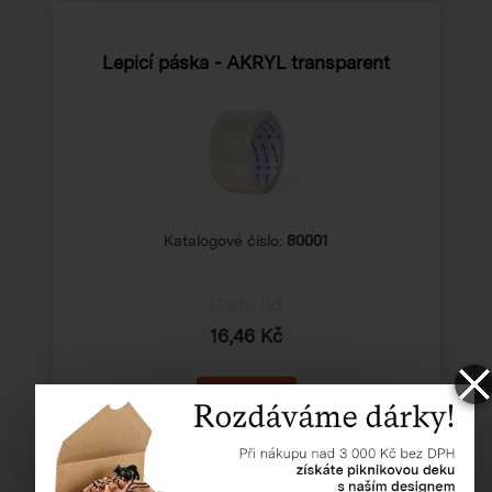
Lepicí páska - AKRYL transparent
Katalogové číslo:
80001
Cena od
16,46 Kč