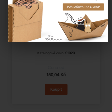
Stretch fólie, ruční, 23my - šíře 50 cm
Katalogové číslo:
91023
Cena od
150,04 Kč