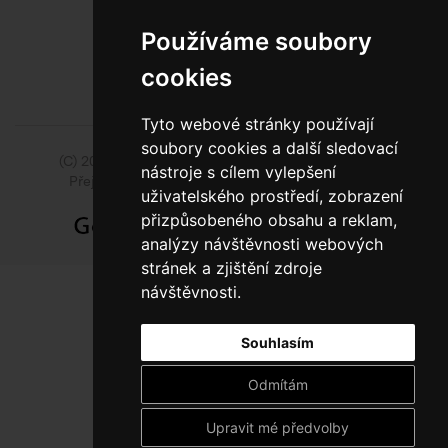
BEZPLATNÁ INFOLINKA
Používáme soubory
cookies
Tyto webové stránky používají
soubory cookies a další sledovací
(C) 2014 - 2026 Model Obaly a.s.,
ISSA CZECH s.r.o.
nástroje s cílem vylepšení
Přejít na slovenskou pobočku Model Pack Shop
uživatelského prostředí, zobrazení
přizpůsobeného obsahu a reklam,
analýzy návštěvnosti webových
stránek a zjištění zdroje
návštěvnosti.
Souhlasím
Odmítám
Upravit mé předvolby