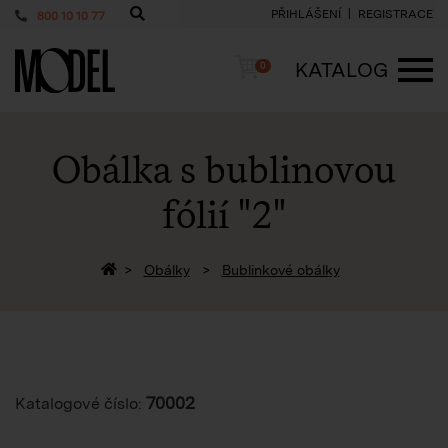
PŘIHLÁŠENÍ
REGISTRACE
800 10 10 77
PackShop
Košík
KATALOG
0
ME
Obálka s bublinovou
fólií "2"
Zpět na homepage
Obálky
Bublinkové obálky
70002
Katalogové číslo: