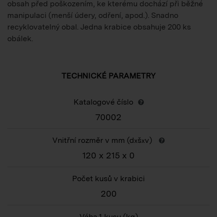
obsah před poškozením, ke kterému dochází při běžné
manipulaci (menší údery, odření, apod.). Snadno
recyklovatelný obal. Jedna krabice obsahuje 200 ks
obálek.
TECHNICKÉ PARAMETRY
Katalogové číslo
70002
Vnitřní rozměr v mm (d
š
v)
x
x
120 x 215 x 0
Počet kusů v krabici
200
Váha 1 kusu
(kg)