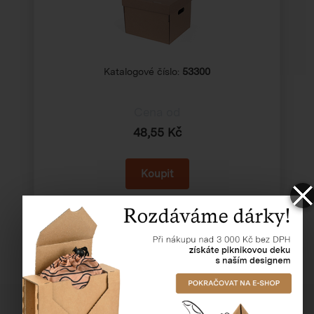
Katalogové číslo:
53300
Cena od
48,55 Kč