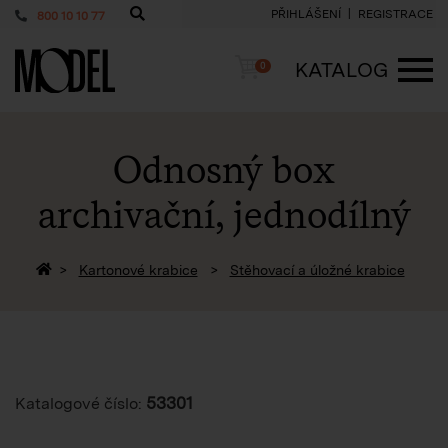
PŘIHLÁŠENÍ
REGISTRACE
800 10 10 77
PackShop
Košík
KATALOG
0
ME
Odnosný box
archivační, jednodílný
Zpět na homepage
Kartonové krabice
Stěhovací a úložné krabice
53301
Katalogové číslo: