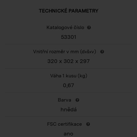
TECHNICKÉ PARAMETRY
Katalogové číslo
53301
Vnitřní rozměr v mm (d
š
v)
x
x
320 x 302 x 297
Váha 1 kusu
(kg)
0,67
Barva
hnědá
FSC certifikace
ano