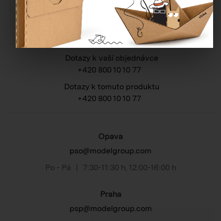
Potřebujete poradit?
Dotazy k vaší objednávce
+420 800 10 10 77
Dotazy k tomuto produktu
+420 800 10 10 77
Opava
pso@modelgroup.com
Po - Pá
|
7:30-11:30 h
,
12:00-16:00 h
Praha
psp@modelgroup.com