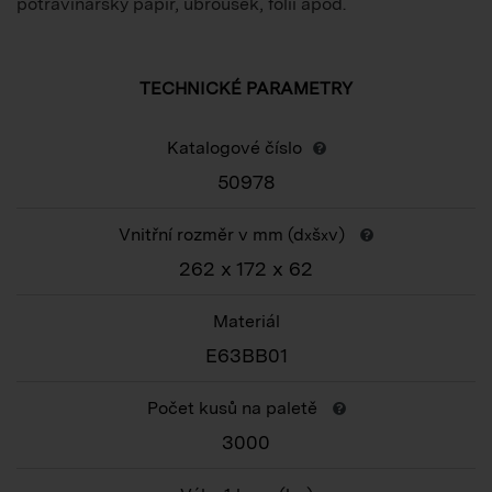
potravinářský papír, ubrousek, folii apod.
TECHNICKÉ PARAMETRY
Katalogové číslo
50978
Vnitřní rozměr v mm (d
š
v)
x
x
262 x 172 x 62
Materiál
E63BB01
Počet kusů na paletě
3000