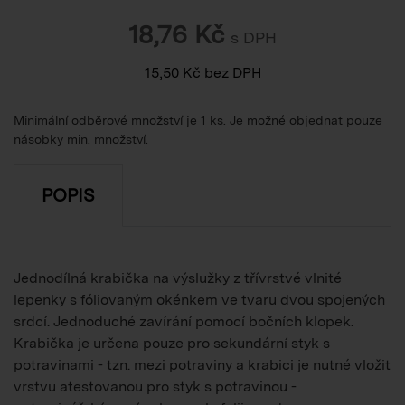
18,76
Kč
s DPH
15,50
Kč
bez DPH
Minimální odběrové množství je 1 ks. Je možné objednat pouze
násobky min. množství.
POPIS
Jednodílná krabička na výslužky z třívrstvé vlnité
lepenky s fóliovaným okénkem ve tvaru dvou spojených
srdcí. Jednoduché zavírání pomocí bočních klopek.
Krabička je určena pouze pro sekundární styk s
potravinami - tzn. mezi potraviny a krabici je nutné vložit
vrstvu atestovanou pro styk s potravinou -