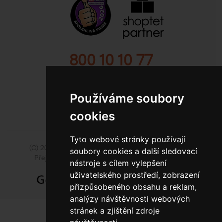
800 10 10 77
BEZPLATNÁ INFOLINKA
Používáme soubory
cookies
Tyto webové stránky používají
(C) 2014 - 2026 Model Obaly a.s.,
ISSA CZECH s.r.o.
soubory cookies a další sledovací
Přejít na slovenskou pobočku Model Pack Shop
nástroje s cílem vylepšení
uživatelského prostředí, zobrazení
přizpůsobeného obsahu a reklam,
analýzy návštěvnosti webových
stránek a zjištění zdroje