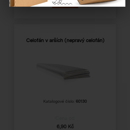
Celofán v arších (nepravý celofán)
Katalogové číslo:
60130
Cena od
6,90 Kč