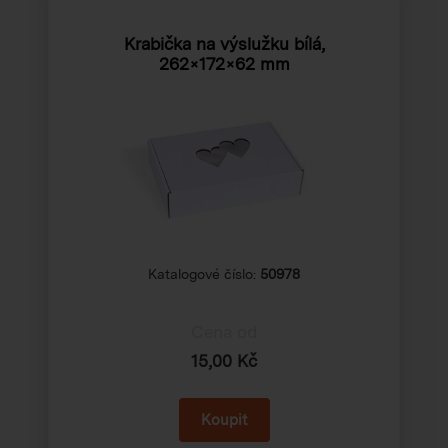
Krabička na výslužku bílá,
262×172×62 mm
Katalogové číslo:
50978
Cena od
15,00 Kč