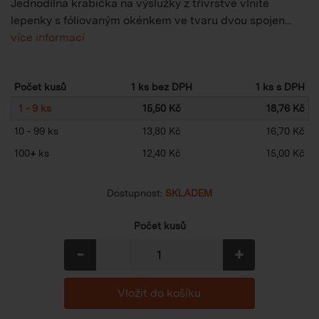
Jednodílná krabička na výslužky z třívrstvé vlnité
lepenky s fóliovaným okénkem ve tvaru dvou spojen...
více informací
Počet kusů
1 ks bez DPH
1 ks s DPH
1 - 9 ks
15,50 Kč
18,76 Kč
10 - 99 ks
13,80 Kč
16,70 Kč
100
+
ks
12,40 Kč
15,00 Kč
Dostupnost:
SKLADEM
Počet kusů
-
+