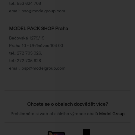
tel.:
553 624 708
email:
pso@modelgroup.com
MODEL PACK SHOP Praha
Bečovská 1279/15
Praha 10 - Uhříněves 104 00
tel.:
272 705 926
,
tel.:
272 705 928
email:
psp@modelgroup.com
Chcete se o obalech dozvědět více?
Prohlédněte si web oficiálního výrobce obalů
Model Group