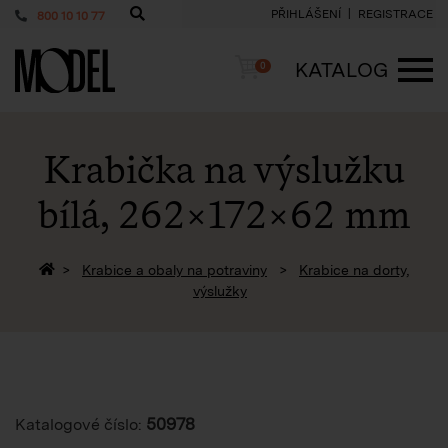
PŘIHLÁŠENÍ
REGISTRACE
800 10 10 77
PackShop
Košík
KATALOG
0
ME
Krabička na výslužku
bílá,
262×172×62 mm
Zpět na homepage
Krabice a obaly na potraviny
Krabice na dorty,
výslužky
50978
Katalogové číslo: