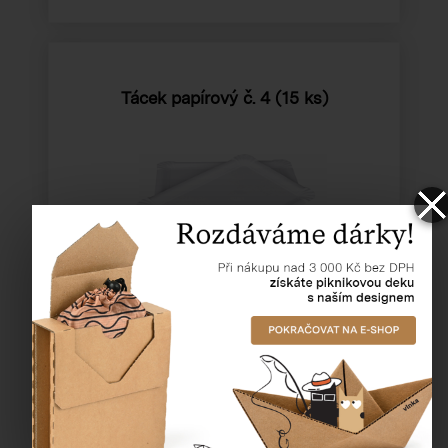
Tácek papírový č. 4 (15 ks)
Katalogové číslo:
69920
Cena od
19,36 Kč