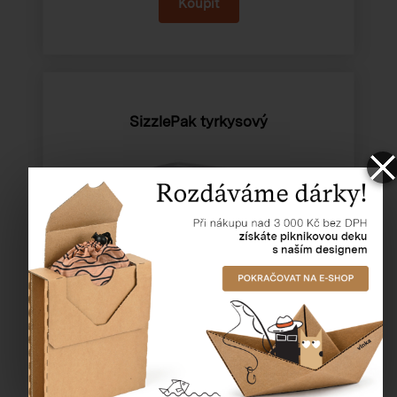
SizzlePak tyrkysový
Katalogové číslo:
93207
Cena od
448,91 Kč