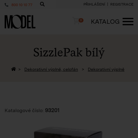
PŘIHLÁŠENÍ
REGISTRACE
800 10 10 77
PackShop
Košík
KATALOG
0
ME
SizzlePak bílý
Zpět na homepage
Dekorativní výplně, celofán
Dekorativní výplně
93201
Katalogové číslo: