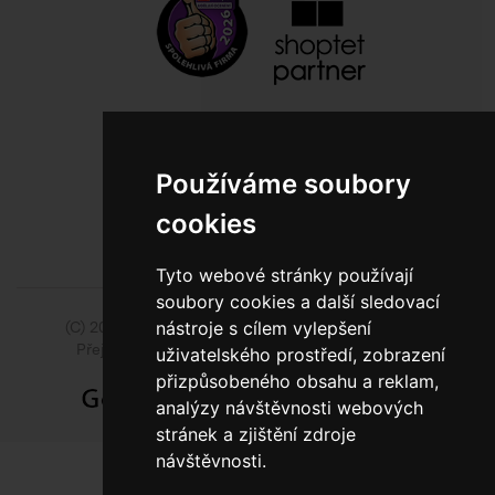
800 10 10 77
BEZPLATNÁ INFOLINKA
Používáme soubory
cookies
Tyto webové stránky používají
soubory cookies a další sledovací
nástroje s cílem vylepšení
(C) 2014 - 2026 Model Obaly a.s.,
ISSA CZECH s.r.o.
Přejít na slovenskou pobočku Model Pack Shop
uživatelského prostředí, zobrazení
přizpůsobeného obsahu a reklam,
analýzy návštěvnosti webových
stránek a zjištění zdroje
návštěvnosti.