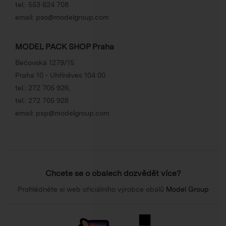
tel.:
553 624 708
email:
pso@modelgroup.com
MODEL PACK SHOP Praha
Bečovská 1279/15
Praha 10 - Uhříněves 104 00
tel.:
272 705 926
,
tel.:
272 705 928
email:
psp@modelgroup.com
Chcete se o obalech dozvědět více?
Prohlédněte si web oficiálního výrobce obalů
Model Group