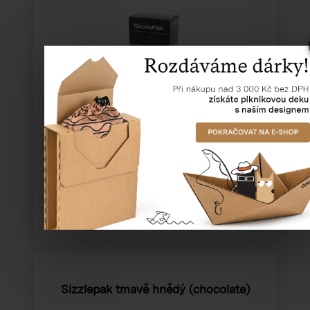
Katalogové číslo:
93210
Cena od
448,91 Kč
Sizzlepak tmavě hnědý (chocolate)