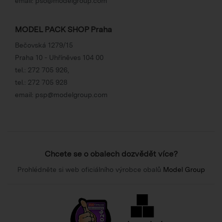
email:
pso@modelgroup.com
MODEL PACK SHOP Praha
Bečovská 1279/15
Praha 10 - Uhříněves 104 00
tel.:
272 705 926
,
tel.:
272 705 928
email:
psp@modelgroup.com
Chcete se o obalech dozvědět více?
Prohlédněte si web oficiálního výrobce obalů
Model Group