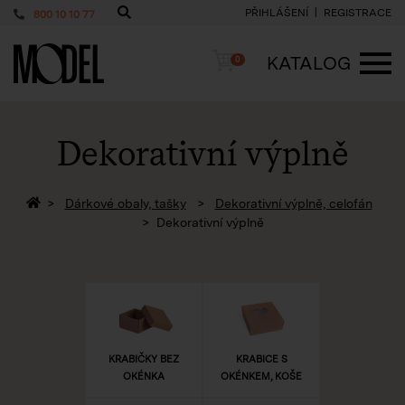
PŘIHLÁŠENÍ
REGISTRACE
800 10 10 77
PackShop
Košík
KATALOG
0
ME
Dekorativní výplně
Zpět na homepage
Dárkové obaly, tašky
Dekorativní výplně, celofán
Dekorativní výplně
KRABIČKY BEZ
KRABICE S
OKÉNKA
OKÉNKEM, KOŠE